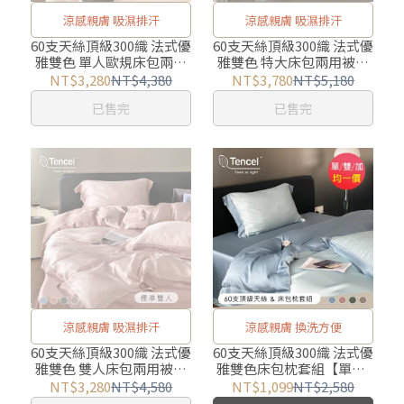
涼感親膚 吸濕排汗
涼感親膚 吸濕排汗
60支天絲頂級300織 法式優
60支天絲頂級300織 法式優
雅雙色 單人歐規床包兩用
雅雙色 特大床包兩用被四
被三件組【任選】宜家尺
件組【任選】
NT$3,280
NT$4,380
NT$3,780
NT$5,180
寸
已售完
已售完
涼感親膚 吸濕排汗
涼感親膚 換洗方便
60支天絲頂級300織 法式優
60支天絲頂級300織 法式優
雅雙色 雙人床包兩用被四
雅雙色床包枕套組【單人/
件組【任選】
雙人/加大 均一價】
NT$3,280
NT$4,580
NT$1,099
NT$2,580