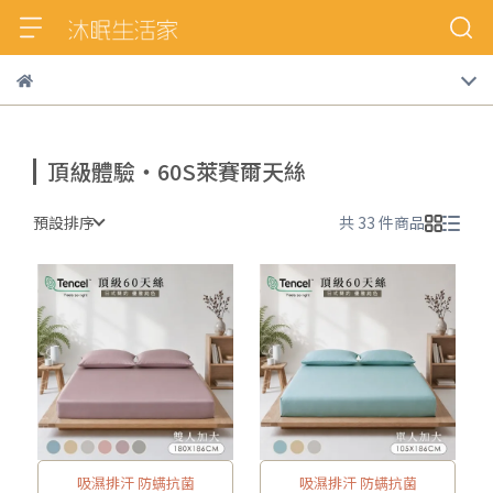
頂級體驗‧60S萊賽爾天絲
預設排序
共 33 件商品
吸濕排汗 防螨抗菌
吸濕排汗 防螨抗菌