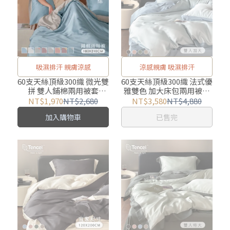
吸濕排汗 親膚涼感
涼感親膚 吸濕排汗
60支天絲頂級300織 微光雙
60支天絲頂級300織 法式優
拼 雙人鋪棉兩用被套
雅雙色 加大床包兩用被四
【180X210cm】 涼爽親膚
件組【任選】
NT$1,970
NT$2,680
NT$3,580
NT$4,880
加入購物車
已售完