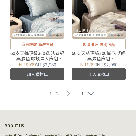
涼感親膚 換洗方便
吸濕排汗 防螨抗菌
60支天絲頂級300織 法式經
60支天絲頂級300織 法式經
典素色 歐規單人床包
典素色床包
【120X200cm】宜家規格
【150X186cm】 雙人床包
NT$999
NT$2,980
NT$999
NT$2,980
加入購物車
加入購物車
1
2
1
About us