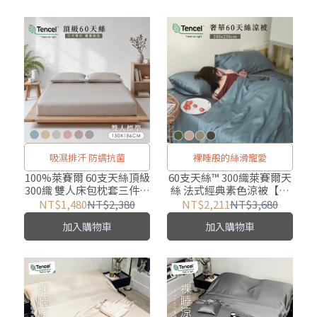
吸濕排汗 防螨抗菌
裸睡般的絲滑寵愛
100%萊賽爾 60支天絲頂級
60支天絲™ 300織萊賽爾天
300織 雙人床包枕套三件組
絲 法式經典素色涼被【歐
【150X186cm】 涼爽親膚
規特大 200X230cm】
NT$1,480
NT$2,380
NT$2,211
NT$3,680
加入購物車
加入購物車