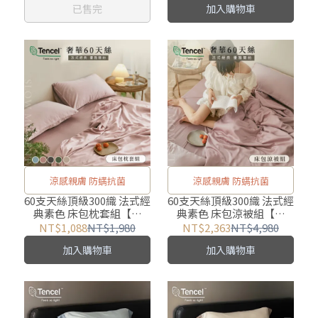
已售完
加入購物車
涼感親膚 防螨抗菌
涼感親膚 防螨抗菌
60支天絲頂級300織 法式經
60支天絲頂級300織 法式經
典素色 床包枕套組【任
典素色 床包涼被組【任
選】
選】
NT$1,088
NT$1,980
NT$2,363
NT$4,980
加入購物車
加入購物車