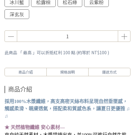
冰川藍
松露棕
松石綠
云紫粉
深玄灰
此商品 「 最高 」可以折抵紅利
100
點 (約等於
NT$100
)
商品介紹
規格說明
運送方式
商品介紹
採用100%木漿纖維，高支高密天絲布料呈現自然垂墜感，
觸感柔滑、親膚透氣，搭配柔和質感色系，讓夏日更優雅 ♫
♫
★ 天然植物纖維 安心素材—
來自純天然素材，木漿提煉出來，並100%可進行自然生態