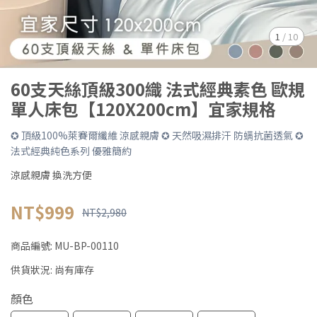
1
/
10
60支天絲頂級300織 法式經典素色 歐規
單人床包【120X200cm】宜家規格
✪ 頂級100%萊賽爾纖維 涼感親膚 ✪ 天然吸濕排汗 防螨抗菌透氣 ✪
法式經典純色系列 優雅簡約
涼感親膚 換洗方便
NT$999
NT$2,980
商品編號:
MU-BP-00110
供貨狀況:
尚有庫存
顏色