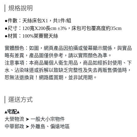
規格說明
●
件數：天絲床包X1，共1件/組
●尺寸
：120寬X200長cm ±3%，床包可包覆高度約35cm
●
材質：
100%萊賽爾天絲
實體顏色：如圖，網頁產品因拍攝或螢幕顯示關係，與實品
略有差異，產品圖僅供參考，請以實際顏色為準。
注意事項：本商品屬個人衛生用品，商品如經拆封使用、下
水、沾染味道或拆解以致缺乏完整性及失去再販售價值時，
恕無法退換貨！網路鑑賞期，並非試用期。
運送方式
▴宅配▴
大榮物流 ➤ 一般大小宗物件
中華郵政 ➤ 外離島、偏遠地區