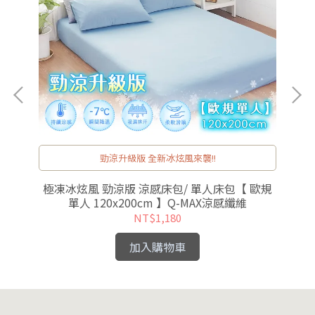
勁涼升級版 全新冰炫風來襲!!
包枕
極凍冰炫風 勁涼版 涼感床包/ 單人床包【 歐規
6
單人 120x200cm 】Q-MAX涼感纖維
NT$1,180
加入購物車