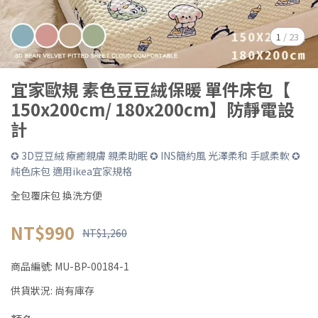
1
/
23
宜家歐規 素色豆豆絨保暖 單件床包【
150x200cm/ 180x200cm】防靜電設
計
✪ 3D豆豆絨 療癒親膚 親柔助眠 ✪ INS簡約風 光澤柔和 手感柔軟 ✪
純色床包 適用ikea宜家規格
全包覆床包 換洗方便
NT$990
NT$1,260
商品編號:
MU-BP-00184-1
供貨狀況:
尚有庫存