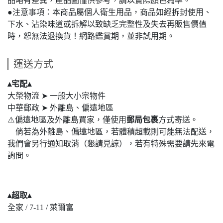
品略有差異，產品圖僅供參考，請以實際顏色為準。
●注意事項：本商品屬個人衛生用品，商品如經拆封使用、
下水、沾染味道或拆解以致缺乏完整性及失去再販售價值
時，恕無法退換貨！網路鑑賞期，並非試用期。
運送方式
▴宅配▴
大榮物流 ➤ 一般大小宗物件
中華郵政 ➤ 外離島、偏遠地區
⚠️偏遠地區及外離島買家，僅使用
郵局包裹
方式寄送。
倘若為外離島、偏遠地區，若體積超載則可能無法配送，
我們會另行通知取消（懇請見諒），若有特殊需要請先來電
詢問。
▴超取▴
全家 / 7-11 / 萊爾富