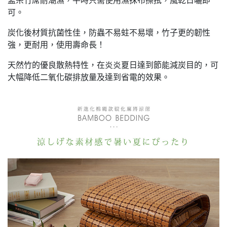
孟宗竹蓆耐潮濕，平時只需使用濕抹布擦拭，風乾日曬即
可。
炭化後材質抗菌性佳，防蟲不易蛀不易壞，竹子更的韌性
強，更耐用，使用壽命長！
天然竹的優良散熱特性，在炎炎夏日達到節能減炭目的，可
大幅降低二氧化碳排放量及達到省電的效果。