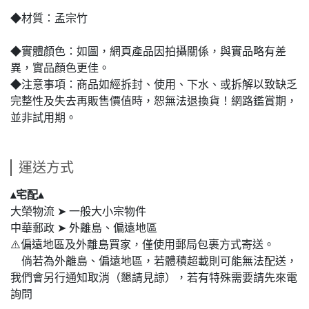
◆材質：孟宗竹
◆實體顏色：如圖，網頁產品因拍攝關係，與實品略有差
異，實品顏色更佳。
◆注意事項：商品如經拆封、使用、下水、或拆解以致缺乏
完整性及失去再販售價值時，恕無法退換貨！網路鑑賞期，
並非試用期。
運送方式
▴宅配▴
大榮物流 ➤ 一般大小宗物件
中華郵政 ➤ 外離島、偏遠地區
⚠️偏遠地區及外離島買家，僅使用郵局包裹方式寄送。
倘若為外離島、偏遠地區，若體積超載則可能無法配送，
我們會另行通知取消（懇請見諒），若有特殊需要請先來電
詢問