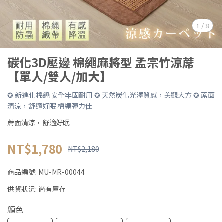
1
/
8
碳化3D壓邊 棉繩麻將型 孟宗竹涼蓆
【單人/雙人/加大】
✪ 新進化棉繩 安全牢固耐用 ✪ 天然炭化光澤質感，美觀大方 ✪ 蓆面
清涼，舒適好眠 棉繩彈力佳
蓆面清涼，舒適好眠
NT$1,780
NT$2,180
商品編號:
MU-MR-00044
供貨狀況:
尚有庫存
顏色