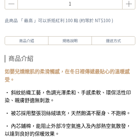
此商品 「 最高 」可以折抵紅利
100
點 (約等於
NT$100
)
商品介紹
規格說明
運送方式
商品介紹
如嬰兒嬌嫩肌的柔滑觸感，在冬日裡傳遞最貼心的溫暖感
受。
‧ 斜紋紡織工藝，色調光澤柔和、手感柔軟、環保活性印
染、親膚舒適無刺激。
‧ 被芯採用整張羽絲絨填充，天然飽滿不壓身、不跑棉。
‧ 內芯鋪棉，能阻止外部冷空氣進入及內部熱空氣散發，
以達到良好的保暖效果。