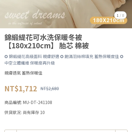
1
/
8
錦緞緹花可水洗保暖冬被
【180x210cm】 胎芯 棉被
✪ 錦緞緹花高級面料 親膚舒適 ✪ 飽滿羽絲棉填充 蓄熱保暖度佳 ✪
中空立體纖維 保暖度再升級
親膚透氣 蓄熱保暖佳
NT$1,712
NT$2,680
商品編號:
MU-DT-241108
供貨狀況:
尚有庫存 10