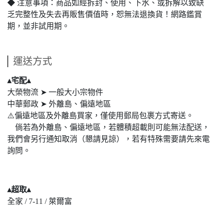
◆ 注意事項：商品如經拆封、使用、下水、或拆解以致缺
乏完整性及失去再販售價值時，恕無法退換貨！網路鑑賞
期，並非試用期。
運送方式
▴宅配▴
大榮物流 ➤ 一般大小宗物件
中華郵政 ➤ 外離島、偏遠地區
⚠️偏遠地區及外離島買家，僅使用郵局包裹方式寄送。
倘若為外離島、偏遠地區，若體積超載則可能無法配送，
我們會另行通知取消（懇請見諒），若有特殊需要請先來電
詢問。
▴超取▴
全家 / 7-11 / 萊爾富