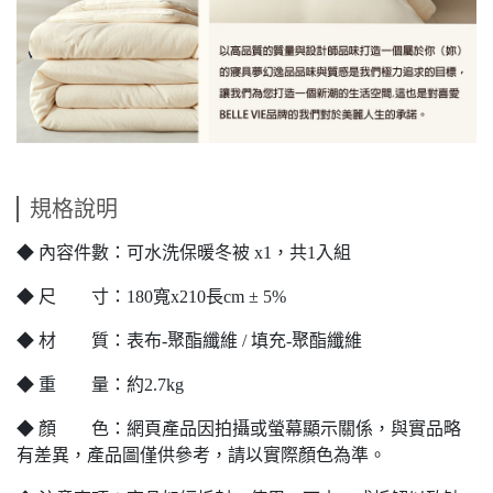
規格說明
◆ 內容件數：可水洗保暖冬被 x1，共1入組
◆ 尺 寸：180寬x210長cm ± 5%
◆ 材 質：表布-聚酯纖維 / 填充-聚酯纖維
◆ 重 量：約2.7kg
◆ 顏 色：網頁產品因拍攝或螢幕顯示關係，與實品略
有差異，產品圖僅供參考，請以實際顏色為準。