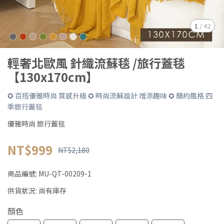
1
/
42
輕奢北歐風 針織流蘇毯 /旅行蓋毯
【130x170cm】
✪ 百搭優雅時尚 質感升級 ✪ 時尚流蘇設計 增添趣味 ✪ 簡約風格 四
季旅行蓋毯
優雅時尚 旅行蓋毯
NT$999
NT$2,180
商品編號:
MU-QT-00209-1
供貨狀況:
尚有庫存
顏色