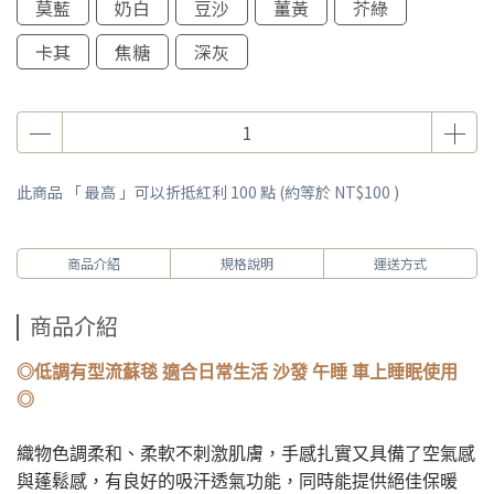
莫藍
奶白
豆沙
薑黃
芥綠
卡其
焦糖
深灰
此商品 「 最高 」可以折抵紅利
100
點 (約等於
NT$100
)
商品介紹
規格說明
運送方式
商品介紹
◎
低調有型流蘇毯 適合日常生活 沙發 午睡 車上睡眠使用
◎
織物色調柔和、柔軟不刺激肌膚，手感扎實又具備了空氣感
與蓬鬆感，有良好的吸汗透氣功能，同時能提供絕佳保暖