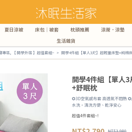
夏日涼被
床包｜被套
枕頭推薦
涼蓆．涼墊
生活雜貨
寢專區
,
【 開學外宿 】超值套組~
開學4件組【單人3尺】超輕量床墊+純棉
開學4件組【單人3
+舒眠枕
✪3D空氣感布套 高透氣不悶熱
水洗，清洗方便、乾淨安心
超值4件套組~!
NT$2,790
NT$3,980