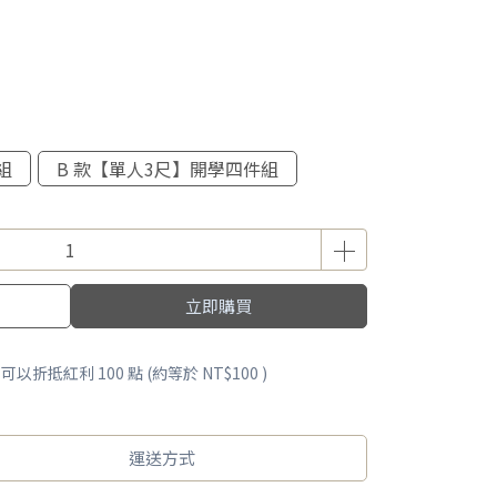
組
B 款【單人3尺】開學四件組
立即購買
 」可以折抵紅利
100
點 (約等於
NT$100
)
運送方式