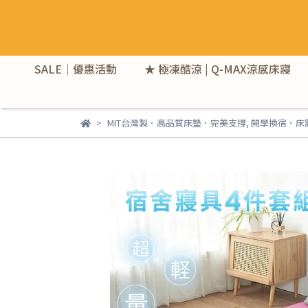
SALE｜優惠活動
★ 極凍酷涼 | Q-MAX涼感床寢
MIT台灣製．高品質床墊．完美支撐
,
開學換宿．床