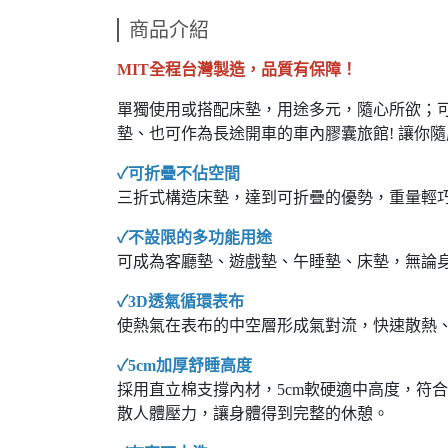
商品介紹
MIT全程台灣製造，品質有保障！
單獨使用或搭配床墊，用途多元，隨心所欲；
墊、也可作為長途開車的車內膠囊旅館! 讓你
✓可折疊不佔空間
三折式構造床墊，達到可折疊的優勢，重量輕
✓不設限的多功能用途
可成為客廳墊、遊戲墊、午睡墊、床墊，無論
✓3D透氣循環表布
使熱氣在表布的中空層形成氣對流，快速散熱
✓5cm加厚舒睡高度
採用直立棉支撐內材，5cm軟硬適中高度，符
散人體壓力，讓身體得到完整的休憩。