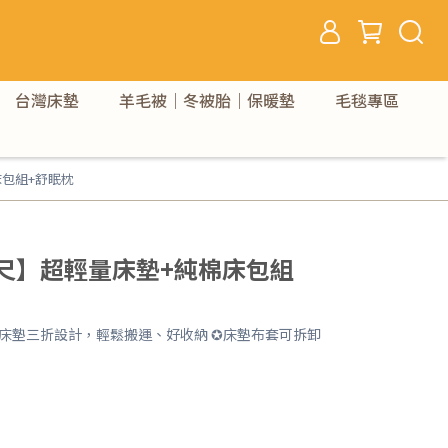
台灣床墊
羊毛被｜冬被胎｜保暖墊
毛毯專區
床包組+舒眠枕
尺】超輕量床墊+純棉床包組
 ✪床墊三折設計，輕鬆搬運、好收納 ✪床墊布套可拆卸