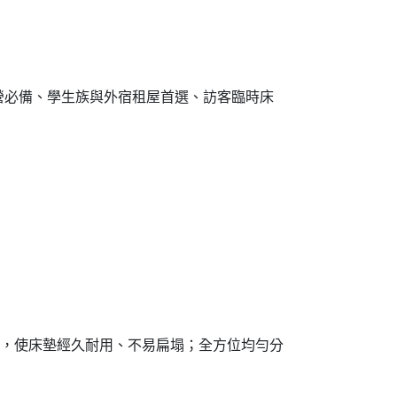
營必備、學生族與外宿租屋首選、訪客臨時床
性，使床墊經久耐用、不易扁塌；全方位均勻分