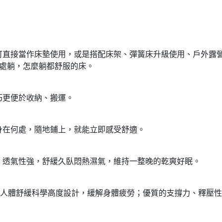
可直接當作床墊使用，或是搭配床架、彈簧床升級使用、戶外露
隨處躺，怎麼躺都舒服的床。
巧更便於收納、搬運。
身在何處，隨地鋪上，就能立即感受舒適。
、透氣性強，舒緩久臥悶熱濕氣，維持一整晚的乾爽好眠。
合人體舒緩科學高度設計，緩解身體疲勞；優質的支撐力、釋壓